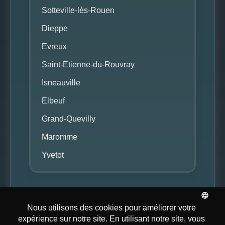
Sotteville-lès-Rouen
Dieppe
Evreux
Saint-Etienne-du-Rouvray
Isneauville
Elbeuf
Grand-Quevilly
Maromme
Yvetot
© NY Center 2026. Tous
Mentions
Site réalisé par
droits réservés.
Légales
Digital Palmy Inc