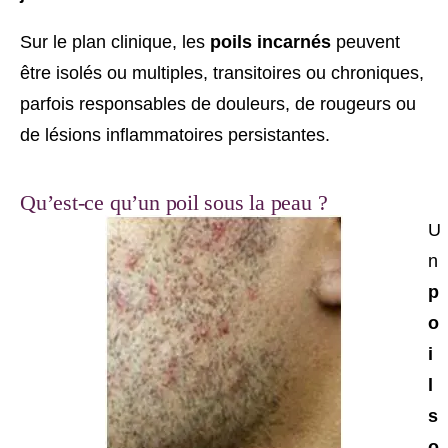
Sur le plan clinique, les
poils incarnés
peuvent
être isolés ou multiples, transitoires ou chroniques,
parfois responsables de douleurs, de rougeurs ou
de lésions inflammatoires persistantes.
Qu’est-ce qu’un poil sous la peau ?
U
n
p
o
i
l
s
o