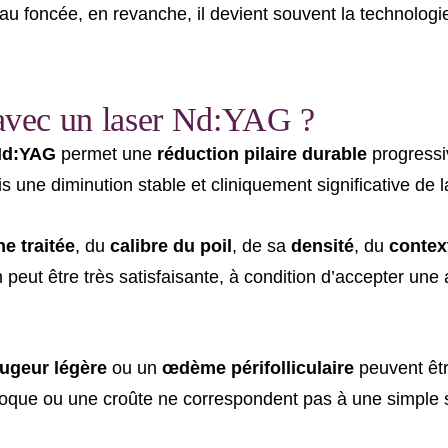
eau foncée, en revanche, il devient souvent la technologie
e avec un laser Nd:YAG ?
Nd:YAG
permet une
réduction pilaire durable
progressiv
is une diminution stable et cliniquement significative de l
e traitée
, du
calibre du poil
, de sa
densité
, du
contex
 peut être très satisfaisante, à condition d’accepter un
ugeur légère
ou un
œdème périfolliculaire
peuvent êtr
oque ou une croûte ne correspondent pas à une simple su