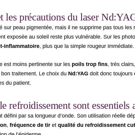
 et les précautions du laser Nd:YA
é sur peau pigmentée, mais il ne supprime pas tous les r
 exposée au soleil reste plus vulnérable. Sur les photot
t-inflammatoire
, plus que la simple rougeur immédiate.
le est moins pertinente sur les
poils trop fins
, très clair
 bon traitement. Le choix du
Nd:YAG
doit donc toujours ê
es du patient.
 le refroidissement sont essentie
 défini par sa longueur d’onde. Son utilisation réelle d
ion
,
fréquence de tir
et
qualité du refroidissement cu
ction de l’épiderme.