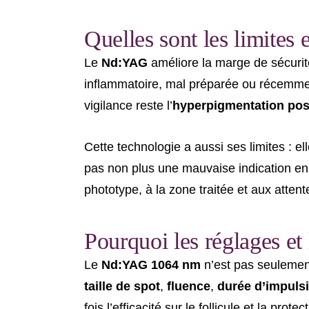
Quelles sont les limites
Le
Nd:YAG
améliore la marge de sécurit
inflammatoire, mal préparée ou récemment
vigilance reste l’
hyperpigmentation pos
Cette technologie a aussi ses limites : el
pas non plus une mauvaise indication en
phototype, à la zone traitée et aux attent
Pourquoi les réglages et
Le
Nd:YAG 1064 nm
n’est pas seulement
taille de spot
,
fluence
,
durée d’impuls
fois l’efficacité sur le follicule et la prote