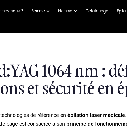
mmes nous ?
Femme
Homme
Détatouage
Épila
d:YAG 1064 nm : déf
ions et sécurité en é
 technologies de référence en
épilation laser médicale
tte page est consacrée à son
principe de fonctionnem